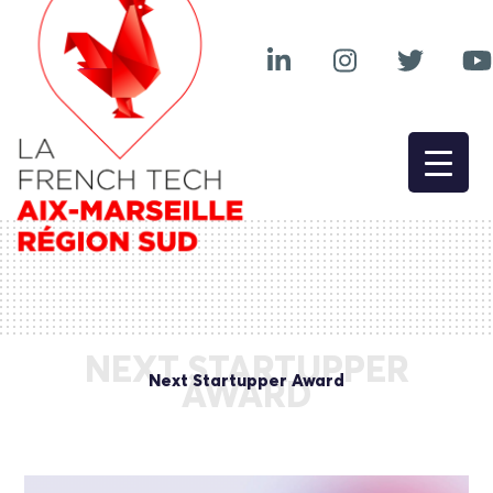
NEXT STARTUPPER
Next Startupper Award
AWARD