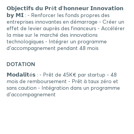
𝗢𝗯𝗷𝗲𝗰𝘁𝗶𝗳𝘀 𝗱𝘂 𝗣𝗿ê𝘁 𝗱'𝗵𝗼𝗻𝗻𝗲𝘂𝗿 𝗜𝗻𝗻𝗼𝘃𝗮𝘁𝗶𝗼𝗻
𝗯𝘆 𝗠𝗜 : - Renforcer les fonds propres des
entreprises innovantes en démarrage - Créer un
effet de levier auprès des financeurs - Accélérer
la mise sur le marché des innovations
technologiques - Intégrer un programme
d'accompagnement pendant 48 mois
DOTATION
𝗠𝗼𝗱𝗮𝗹𝗶𝘁é𝘀 : - Prêt de 45K€ par startup - 48
mois de remboursement - Prêt à taux zéro et
sans caution - Intégration dans un programme
d'accompagnement