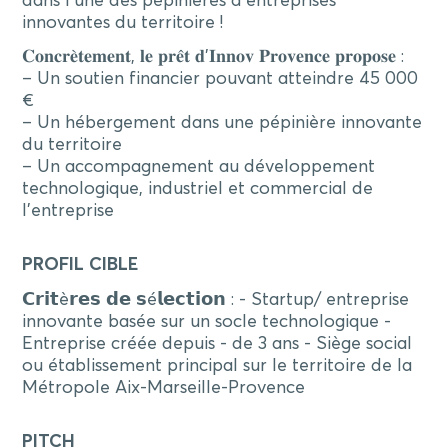
dans l’une des pépinières d’entreprises
innovantes du territoire !
𝐂𝐨𝐧𝐜𝐫𝐞̀𝐭𝐞𝐦𝐞𝐧𝐭, 𝐥𝐞 𝐩𝐫𝐞̂𝐭 𝐝’𝐈𝐧𝐧𝐨𝐯 𝐏𝐫𝐨𝐯𝐞𝐧𝐜𝐞 𝐩𝐫𝐨𝐩𝐨𝐬𝐞 :
– Un soutien financier pouvant atteindre 45 000
€
– Un hébergement dans une pépinière innovante
du territoire
– Un accompagnement au développement
technologique, industriel et commercial de
l’entreprise
PROFIL CIBLE
𝗖𝗿𝗶𝘁è𝗿𝗲𝘀 𝗱𝗲 𝘀é𝗹𝗲𝗰𝘁𝗶𝗼𝗻 : - Startup/ entreprise
innovante basée sur un socle technologique -
Entreprise créée depuis - de 3 ans - Siège social
ou établissement principal sur le territoire de la
Métropole Aix-Marseille-Provence
PITCH