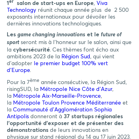
er
1
salon de start-ups en Europe
,
Viva
Technology
réunit chaque année plus de 2 500
exposants internationaux pour dévoiler les
dernières innovations technologiques.
Les
game changing innovations
et le
future of
sport
seront mis à l’honneur sur le salon, ainsi que
la
cybersécurité
. Ces thèmes font écho aux
ambitions 2023 de la
Région Sud
, qui vient
d’adopter
le premier budget 100% vert
d’Europe
.
ème
Pour la 7
année consécutive, la Région Sud,
risingSUD, la
Métropole Nice Côte d’Azur
,
la
Métropole Aix-Marseille-Provence
,
la
Métropole Toulon Provence Méditerranée
et
la
Communauté d’Agglomération Sophia
Antipolis
donneront à
37 startups régionales
l’opportunité d’exposer et de présenter des
démonstrations
de leurs innovations en
physique sur stand régional du 14 au 17 juin 2023.