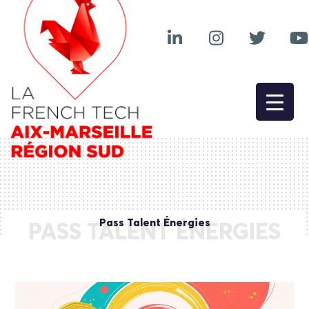
Pass Talent Énergies
PASS TALENT ÉNERGIES