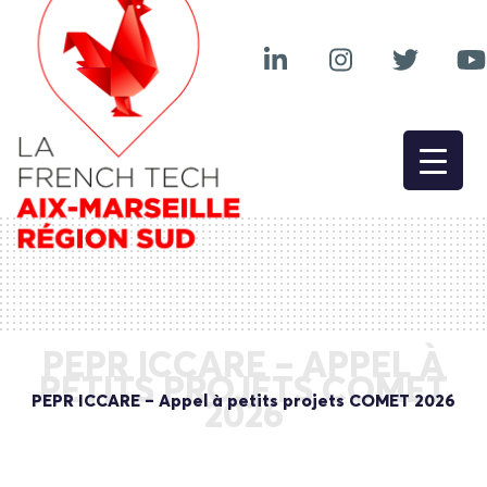
PEPR ICCARE – APPEL À
PETITS PROJETS COMET
PEPR ICCARE – Appel à petits projets COMET 2026
2026