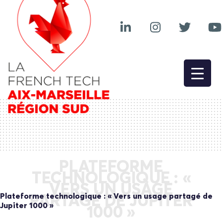
PLATEFORME
TECHNOLOGIQUE : «
VERS UN USAGE
Plateforme technologique : « Vers un usage partagé de
PARTAGÉ DE JUPITER
Jupiter 1000 »
1000 »