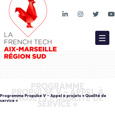
PROGRAMME
PROPULSE V – APPEL À
Programme Propulse V – Appel à projets « Qualité de
PROJETS « QUALITÉ DE
service »
SERVICE »