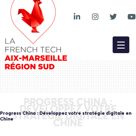
PROGRESS CHINA :
DÉVELOPPEZ VOTRE
Progress China : Développez votre stratégie digitale en
STRATÉGIE DIGITALE EN
Chine
CHINE