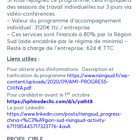
Si vous rejoignez ce programme, cela impliquera
des sessions de travail individuelles sur 3 jours via
vidéo-conférences.
– Valeur du programme d’accompagnement
individuel : 3120€ ttc / entreprise
– Ces services sont financés à 80% par la Région
Sud (aide encadrée par le régime de minimis) –
Reste à charge de l’entreprise : 624 € TTC
Liens utiles
:
Pour obtenir plus d’informations : Description et
tarification du programme
https://www.risingsud.fr/wp-
content/uploads/2020/09/AMI-PROGRESS-
CHINA.pdf
er
Pour candidater avant le 1
octobre :
https://sphinxdeclic.com/d/s/yaiht8
Le post LinkedIn :
https://www.linkedin.com/posts/risingsud_progress-
china-r%C3%A9gion-sud-risingsud-activity-
6711185445717323776-4avA
PROFIL CIBLE