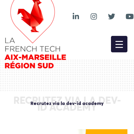
RECRUTEZ VIA LA DEV-
Recrutez via la dev-id academy
ID ACADEMY