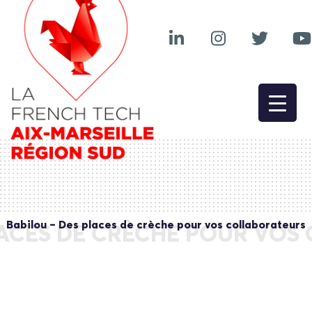
Babilou – Des places de crèche pour vos collaborateurs
LACES DE CRÈCHE POUR VO