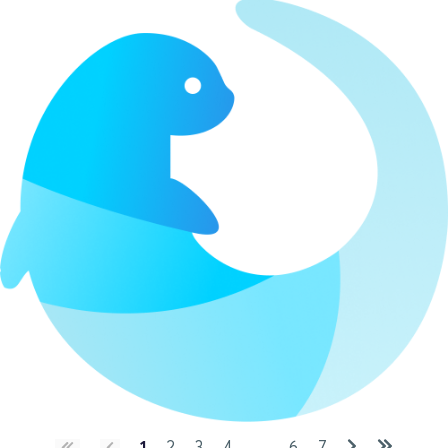
1
2
3
4
…
6
7