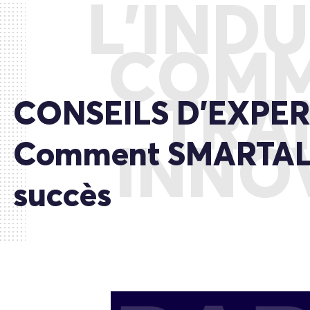
L’INDU
COMM
TRA
CONSEILS D’EXPERT – 
Comment SMARTALY t
INNOV
succès