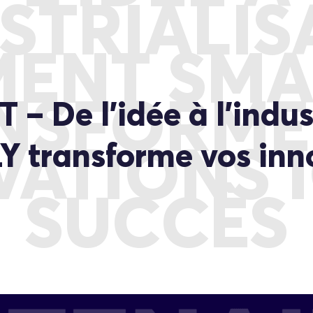
STRIALIS
ENT SMA
NSFORME
De l’idée à l’indust
ransforme vos inno
ATIONS 
SUCCÈS