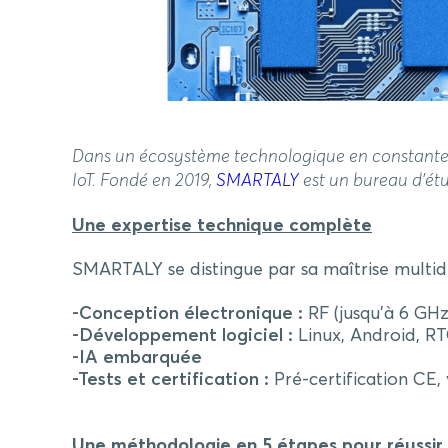
Dans un écosystème technologique en constante évo
IoT. Fondé en 2019,
SMARTALY
est un bureau d’étu
Une expertise technique complète
SMARTALY se distingue par sa maîtrise multidis
-Conception électronique
:
RF (jusqu’à 6 GHz
-Développement logiciel
:
Linux, Android, RT
-IA embarquée
-Tests et certification
:
Pré-certification CE,
Une méthodologie en 5 étapes pour réussir