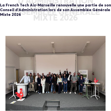
D’ADMINISTRATION
LORS DE SON
La French Tech Aix-Marseille renouvelle une partie de son
Conseil d’Administration lors de son Assemblée Générale
ASSEMBLÉE GÉNÉRALE
Mixte 2026
MIXTE 2026