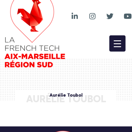
Aurélie Toubol
AURÉLIE TOUBOL