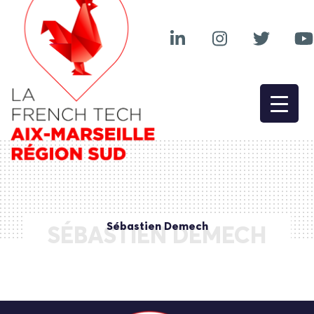
Sébastien Demech
SÉBASTIEN DEMECH