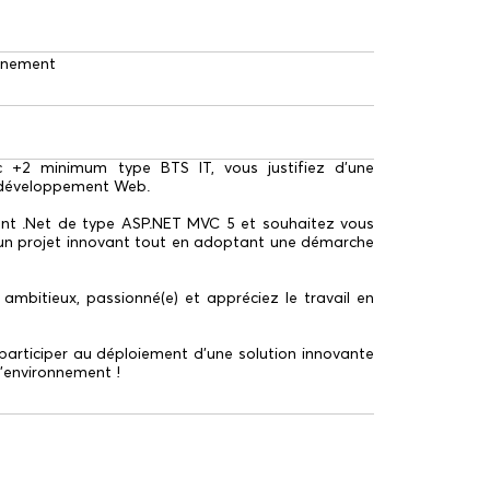
onnement
c +2 minimum type BTS IT, vous justifiez d’une
 développement Web.
ent .Net de type ASP.NET MVC 5 et souhaitez vous
 d’un projet innovant tout en adoptant une démarche
 ambitieux, passionné(e) et appréciez le travail en
 participer au déploiement d’une solution innovante
 l’environnement !