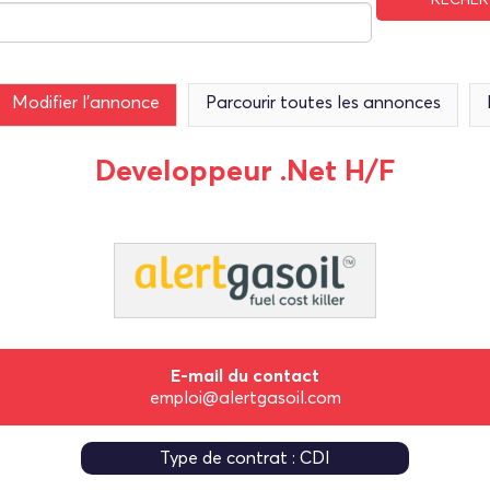
Modifier l’annonce
Parcourir toutes les annonces
Developpeur .Net H/F
E-mail du contact
emploi@alertgasoil.com
Type de contrat : CDI