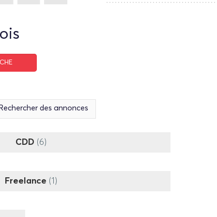
ois
Recherche avancée
Rechercher des annonces
CDD
(6)
Freelance
(1)