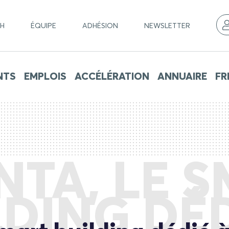
CH
ÉQUIPE
ADHÉSION
NEWSLETTER
NTS
EMPLOIS
ACCÉLÉRATION
ANNUAIRE
FR
TA, LE 
LDING DÉD