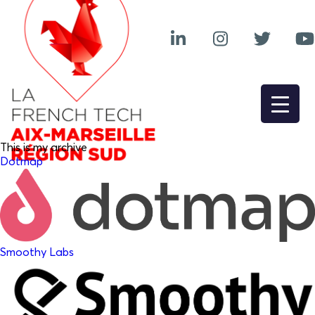
This is my archive
Dotmap
Smoothy Labs