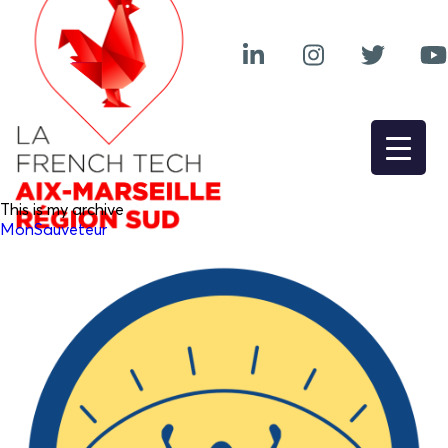
This is my archive
MonSauveteur