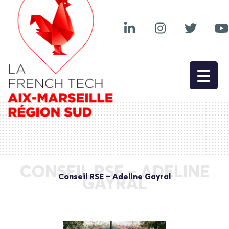
CONSEIL RSE – ADELINE
Conseil RSE – Adeline Gayral
GAYRAL