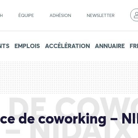
CH
ÉQUIPE
ADHÉSION
NEWSLETTER
NTS
EMPLOIS
ACCÉLÉRATION
ANNUAIRE
FR
E DE COW
ce de coworking – N
– NIDAIX