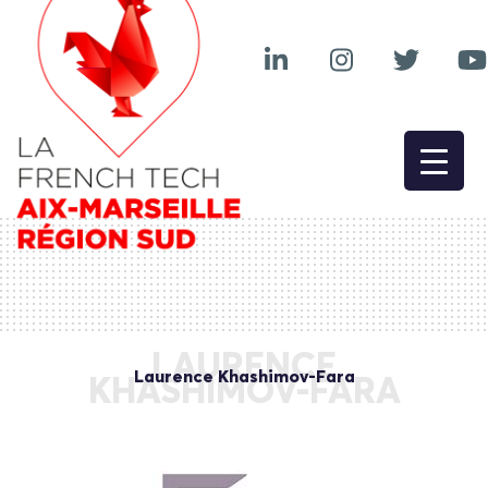
LAURENCE
Laurence Khashimov-Fara
KHASHIMOV-FARA