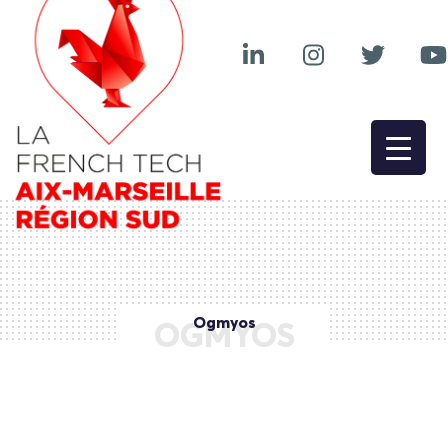
Ogmyos
OGMYOS