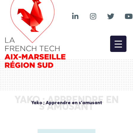
YAKO ; APPRENDRE EN
Yako ; Apprendre en s’amusant
S’AMUSANT