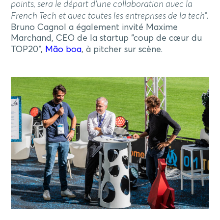
points, sera le départ d’une collaboration avec la
French Tech et avec toutes les entreprises de la tech”
.
Bruno Cagnol a également invité Maxime
Marchand, CEO de la startup “coup de cœur du
TOP20
”
,
Mão boa
, à pitcher sur scène.