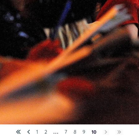
1
2
…
7
8
9
10