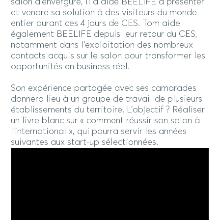
salon d’envergure, il a aidé BEELIFE à présenter
et vendre sa solution à des visiteurs du monde
entier durant ces 4 jours de CES. Tom aide
également BEELIFE depuis leur retour du CES,
notamment dans l’exploitation des nombreux
contacts acquis sur le salon pour transformer les
opportunités en business réel.
Son expérience partagée avec ses camarades
donnera lieu à un groupe de travail de plusieurs
établissements du territoire. L’objectif ? Réaliser
un livre blanc sur « comment réussir son salon à
l’international », qui pourra servir les années
suivantes aux start-up sélectionnées.