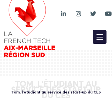
TOM, L’ÉTUDIANT AU
SERVICE DES START-UP
Tom, l’étudiant au service des start-up du CES
DU CES